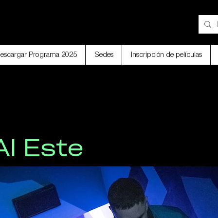
25 - 29 Noviembre
TAL
Bogotá / Medellín
escargar Programa 2025
Sedes
Inscripción de películas
l Este