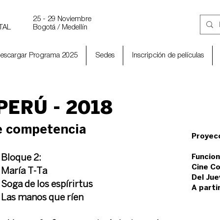
25 - 29 Noviembre
TAL
Bogotá / Medellín
escargar Programa 2025
Sedes
Inscripción de películas
ERÚ - 2018
e competencia
Proyec
Funcion
Bloque 2:
Cine Co
María T-Ta
Del Jue
Soga de los espírirtus
A parti
Las manos que ríen