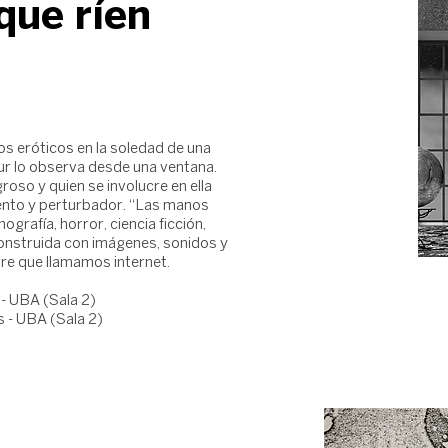
que ríen
s eróticos en la soledad de una
ur lo observa desde una ventana.
groso y quien se involucre en ella
olento y perturbador. “Las manos
grafía, horror, ciencia ficción,
construida con imágenes, sonidos y
tre que llamamos internet.
- UBA (Sala 2)
 - UBA (Sala 2)