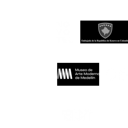
Con el apoyo de:
Sedes oficiales:
Medios aliados: