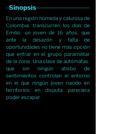
Sinopsis
En una región húmeda y calurosa de
Colombia, transcurren los días de
Emilio, un joven de 16 años, que
ante la desazón y falta de
oportunidades no tiene más opción
que entrar en el grupo paramilitar
de la zona. Una clase de autómatas,
que sin ningún atisbo de
sentimientos controlan el entorno
en el que ningún joven nacido en
territorios en disputa pareciera
poder escapar.