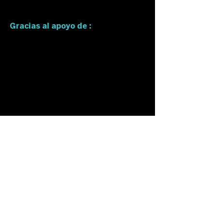
Gracias al apoyo de :
Sigue nuestras
redes:
Únete a nuestra lista de correo