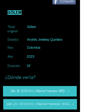
Compartir
GÓLEM
Título
Gólem
original:
Director:
Andrés Jiménez Quintero
País:
Colombia
Año:
2023
Duración:
14'
¿Dónde verla?
Sáb. 18 - 11:00 hrs. | Alianza Francesa - MED
Sáb. 25 - 15:00 hrs. | Alianza Francesa - BOG