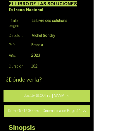
EL LIBRO DE LAS SOLUCIONES
Estreno Nacional
Título
Le Livre des solutions
original:
Director:
Michel Gondry
País:
Francia
Año:
2023
Duración:
102'
¿Dónde verla?
Jue. 16 - 19:00 hrs. | MAMM
Dom 26 - 17:30 hrs | Cinemateca de Bogotá 1
Sinopsis