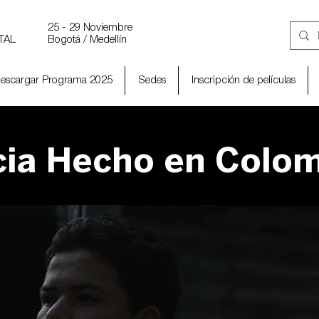
25 - 29 Noviembre
TAL
Bogotá / Medellín
escargar Programa 2025
Sedes
Inscripción de películas
ia Hecho en Colom