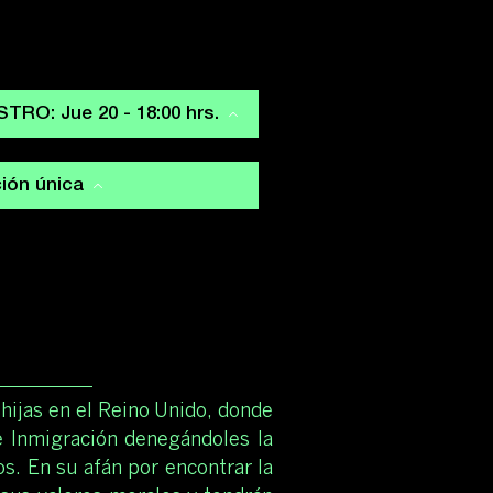
RO: Jue 20 - 18:00 hrs.
ión única
hijas en el Reino Unido, donde
de Inmigración denegándoles la
s. En su afán por encontrar la